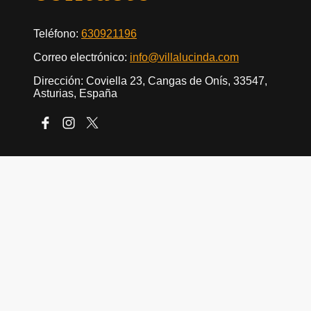
Teléfono:
630921196
Correo electrónico:
info@villalucinda.com
Dirección: Coviella 23, Cangas de Onís, 33547,
Asturias, España